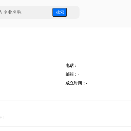
搜 索
电话
：
-
邮箱
：
-
成立时间
：
-
用!