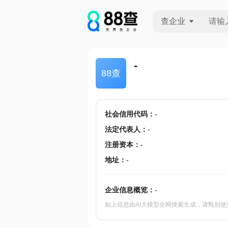
查企业
查企业
-
88查
查招投标
查产地
社会信用代码
：
-
法定代表人
：
-
注册资本
：
-
地址
：
-
企业信息概览：
-
如上信息由AI大模型全网搜索生成，请甄别使