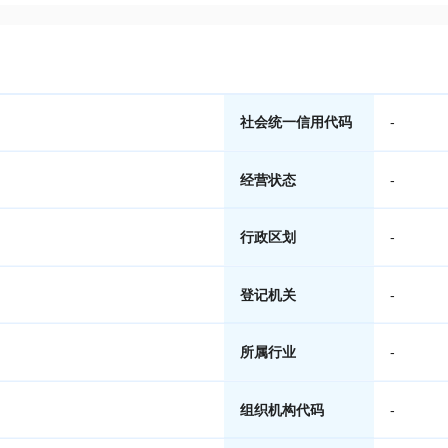
社会统一信用代码
-
经营状态
-
行政区划
-
登记机关
-
所属行业
-
组织机构代码
-