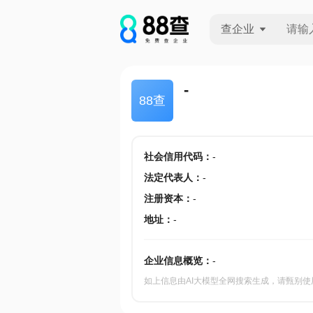
查企业
查企业
-
88查
查招投标
查产地
社会信用代码
：
-
法定代表人
：
-
注册资本
：
-
地址
：
-
企业信息概览：
-
如上信息由AI大模型全网搜索生成，请甄别使