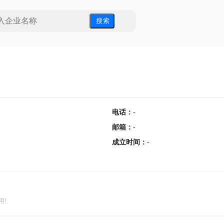
搜 索
电话
：
-
邮箱
：
-
成立时间
：
-
用!