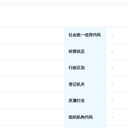
社会统一信用代码
-
经营状态
-
行政区划
-
登记机关
-
所属行业
-
组织机构代码
-