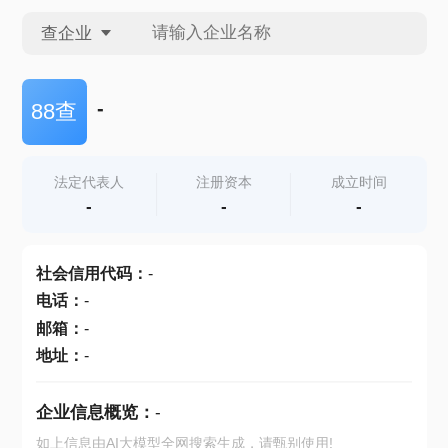
查企业
查企业
-
88查
查招投标
法定代表人
注册资本
成立时间
-
-
-
查产地
社会信用代码
：
-
电话
：
-
邮箱
：
-
地址
：
-
企业信息概览：
-
如上信息由AI大模型全网搜索生成，请甄别使用!