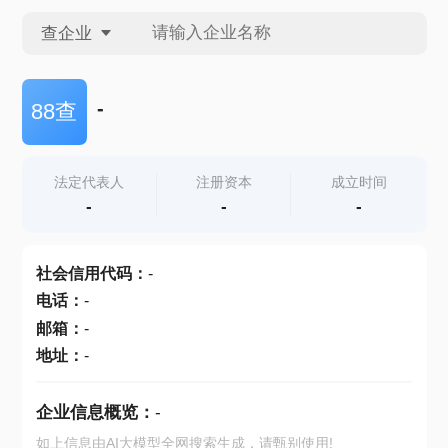
查企业
查企业
-
88查
查招投标
法定代表人
注册资本
成立时间
-
-
-
查产地
社会信用代码
：
-
电话
：
-
邮箱
：
-
地址
：
-
企业信息概览：
-
如上信息由AI大模型全网搜索生成，请甄别使用!