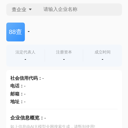
查企业
查企业
-
88查
查招投标
法定代表人
注册资本
成立时间
-
-
-
查产地
社会信用代码
：
-
电话
：
-
邮箱
：
-
地址
：
-
企业信息概览：
-
如上信息由AI大模型全网搜索生成，请甄别使用!