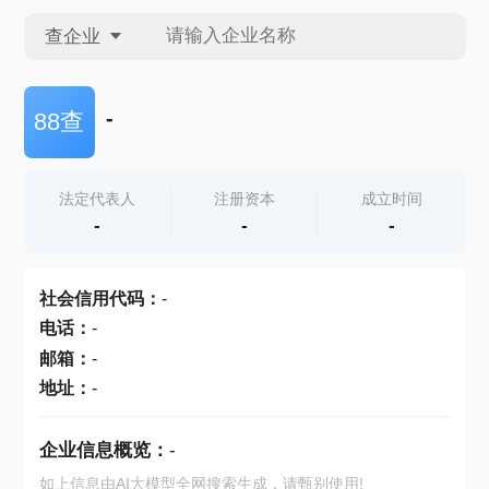
查企业
查企业
-
88查
查招投标
法定代表人
注册资本
成立时间
-
-
-
查产地
社会信用代码
：
-
电话
：
-
邮箱
：
-
地址
：
-
企业信息概览：
-
如上信息由AI大模型全网搜索生成，请甄别使用!