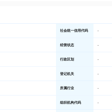
社会统一信用代码
-
经营状态
-
行政区划
-
登记机关
-
所属行业
-
组织机构代码
-