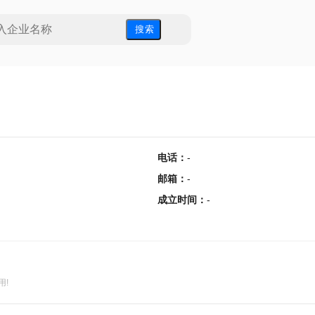
搜 索
电话
：
-
邮箱
：
-
成立时间
：
-
用!