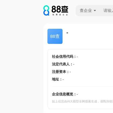
查企业
查企业
-
88查
查招投标
查产地
社会信用代码
：
-
法定代表人
：
-
注册资本
：
-
地址
：
-
企业信息概览：
-
如上信息由AI大模型全网搜索生成，请甄别使