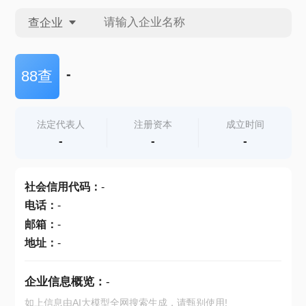
查企业
查企业
-
88查
查招投标
法定代表人
注册资本
成立时间
-
-
-
查产地
社会信用代码
：
-
电话
：
-
邮箱
：
-
地址
：
-
企业信息概览：
-
如上信息由AI大模型全网搜索生成，请甄别使用!