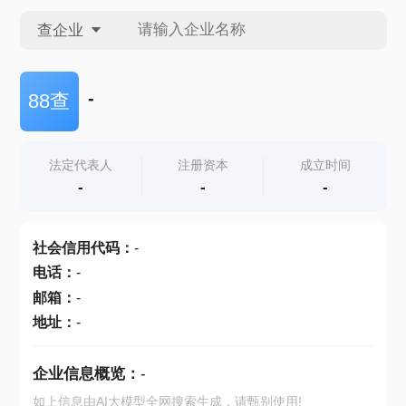
查企业
查企业
-
88查
查招投标
法定代表人
注册资本
成立时间
-
-
-
查产地
社会信用代码
：
-
电话
：
-
邮箱
：
-
地址
：
-
企业信息概览：
-
如上信息由AI大模型全网搜索生成，请甄别使用!