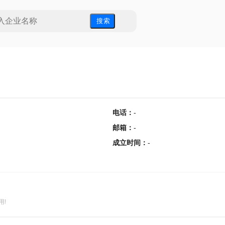
搜 索
电话
：
-
邮箱
：
-
成立时间
：
-
用!