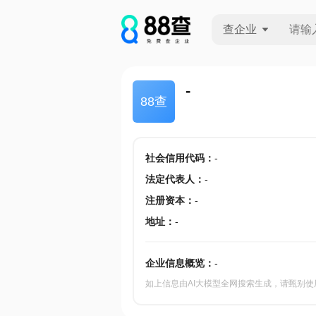
查企业
查企业
-
88查
查招投标
查产地
社会信用代码
：
-
法定代表人
：
-
注册资本
：
-
地址
：
-
企业信息概览：
-
如上信息由AI大模型全网搜索生成，请甄别使