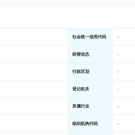
社会统一信用代码
-
经营状态
-
行政区划
-
登记机关
-
所属行业
-
组织机构代码
-