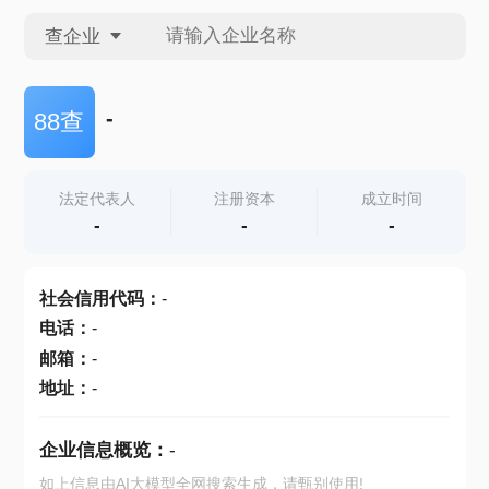
查企业
查企业
-
88查
查招投标
法定代表人
注册资本
成立时间
-
-
-
查产地
社会信用代码
：
-
电话
：
-
邮箱
：
-
地址
：
-
企业信息概览：
-
如上信息由AI大模型全网搜索生成，请甄别使用!