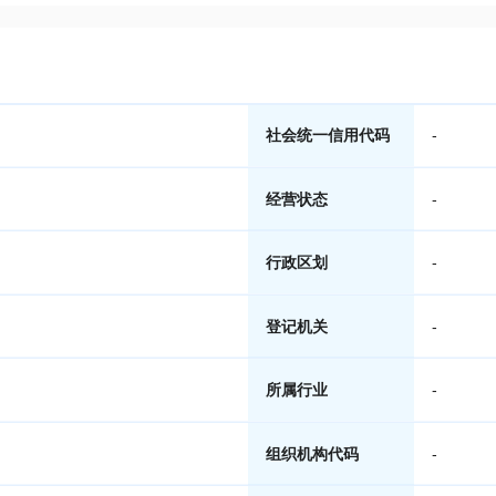
社会统一信用代码
-
经营状态
-
行政区划
-
登记机关
-
所属行业
-
组织机构代码
-