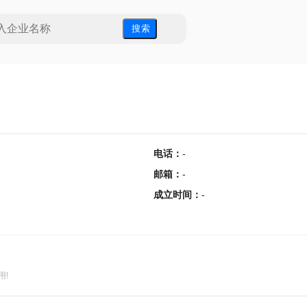
搜 索
电话
：
-
邮箱
：
-
成立时间
：
-
用!