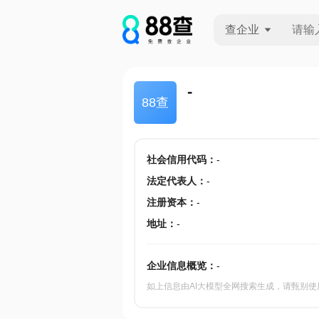
查企业
查企业
-
88查
查招投标
查产地
社会信用代码
：
-
法定代表人
：
-
注册资本
：
-
地址
：
-
企业信息概览：
-
如上信息由AI大模型全网搜索生成，请甄别使