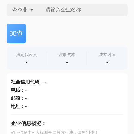
查企业
查企业
-
88查
查招投标
法定代表人
注册资本
成立时间
-
-
-
查产地
社会信用代码
：
-
电话
：
-
邮箱
：
-
地址
：
-
企业信息概览：
-
如上信息由AI大模型全网搜索生成，请甄别使用!