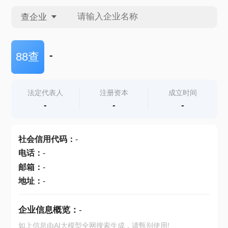
查企业
查企业
-
88查
查招投标
法定代表人
注册资本
成立时间
-
-
-
查产地
社会信用代码
：
-
电话
：
-
邮箱
：
-
地址
：
-
企业信息概览：
-
如上信息由AI大模型全网搜索生成，请甄别使用!