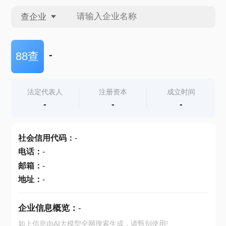
查企业
查企业
-
88查
查招投标
法定代表人
注册资本
成立时间
-
-
-
查产地
社会信用代码
：
-
电话
：
-
邮箱
：
-
地址
：
-
企业信息概览：
-
如上信息由AI大模型全网搜索生成，请甄别使用!