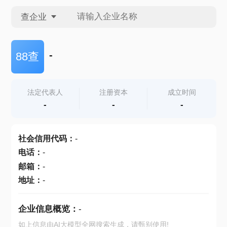
查企业
查企业
-
88查
查招投标
法定代表人
注册资本
成立时间
-
-
-
查产地
社会信用代码
：
-
电话
：
-
邮箱
：
-
地址
：
-
企业信息概览：
-
如上信息由AI大模型全网搜索生成，请甄别使用!