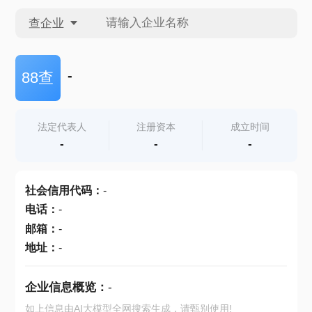
查企业
查企业
-
88查
查招投标
法定代表人
注册资本
成立时间
-
-
-
查产地
社会信用代码
：
-
电话
：
-
邮箱
：
-
地址
：
-
企业信息概览：
-
如上信息由AI大模型全网搜索生成，请甄别使用!