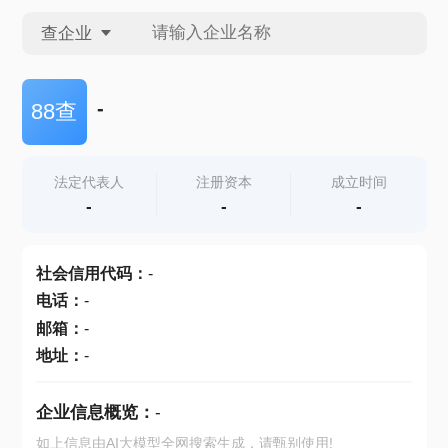
查企业
查企业
-
88查
查招投标
法定代表人
注册资本
成立时间
-
-
-
查产地
社会信用代码
：
-
电话
：
-
邮箱
：
-
地址
：
-
企业信息概览：
-
如上信息由AI大模型全网搜索生成，请甄别使用!