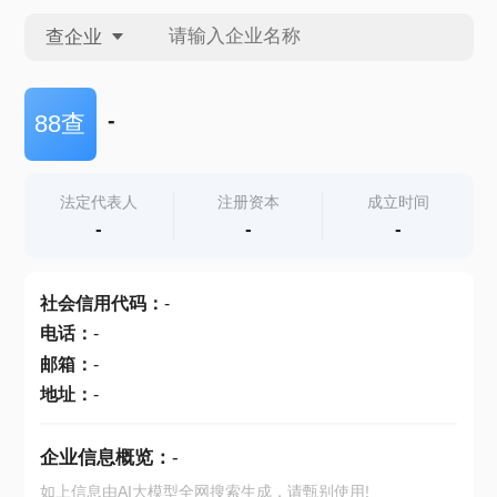
查企业
查企业
-
88查
查招投标
法定代表人
注册资本
成立时间
-
-
-
查产地
社会信用代码
：
-
电话
：
-
邮箱
：
-
地址
：
-
企业信息概览：
-
如上信息由AI大模型全网搜索生成，请甄别使用!