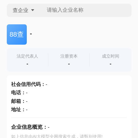
查企业
查企业
-
88查
查招投标
法定代表人
注册资本
成立时间
-
-
-
查产地
社会信用代码
：
-
电话
：
-
邮箱
：
-
地址
：
-
企业信息概览：
-
如上信息由AI大模型全网搜索生成，请甄别使用!