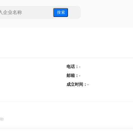
搜 索
电话
：
-
邮箱
：
-
成立时间
：
-
用!