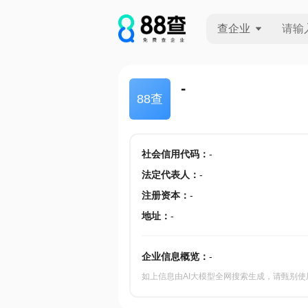
查企业
查企业
-
88查
查招投标
查产地
社会信用代码
：
-
法定代表人
：
-
注册资本
：
-
地址
：
-
企业信息概览：
-
如上信息由AI大模型全网搜索生成，请甄别使