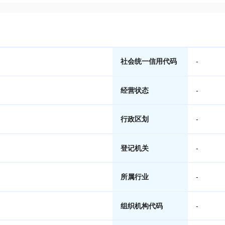
社会统一信用代码
-
经营状态
-
行政区划
-
登记机关
-
所属行业
-
组织机构代码
-