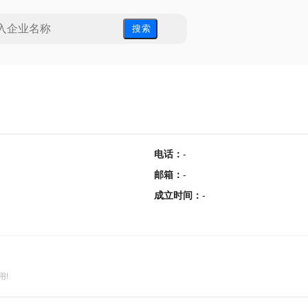
搜 索
电话
：
-
邮箱
：
-
成立时间
：
-
用!