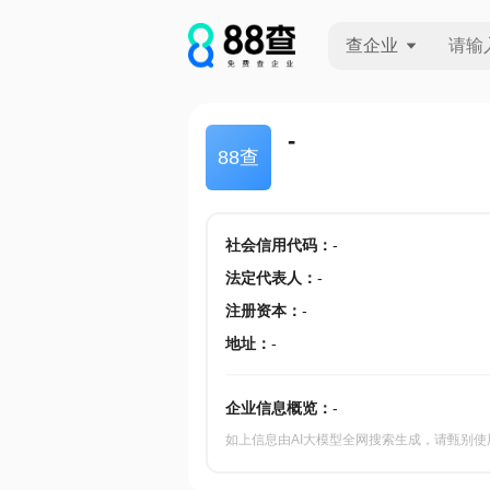
查企业
查企业
-
88查
查招投标
查产地
社会信用代码
：
-
法定代表人
：
-
注册资本
：
-
地址
：
-
企业信息概览：
-
如上信息由AI大模型全网搜索生成，请甄别使