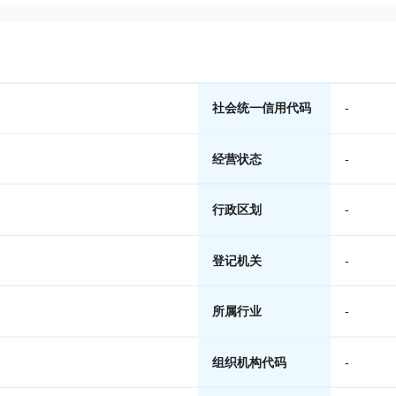
社会统一信用代码
-
经营状态
-
行政区划
-
登记机关
-
所属行业
-
组织机构代码
-