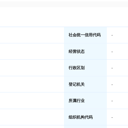
社会统一信用代码
-
经营状态
-
行政区划
-
登记机关
-
所属行业
-
组织机构代码
-