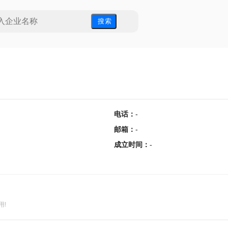
搜 索
电话
：
-
邮箱
：
-
成立时间
：
-
用!