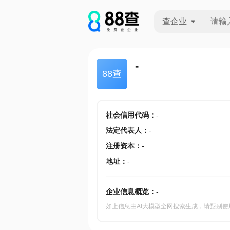
查企业
查企业
-
88查
查招投标
查产地
社会信用代码
：
-
法定代表人
：
-
注册资本
：
-
地址
：
-
企业信息概览：
-
如上信息由AI大模型全网搜索生成，请甄别使