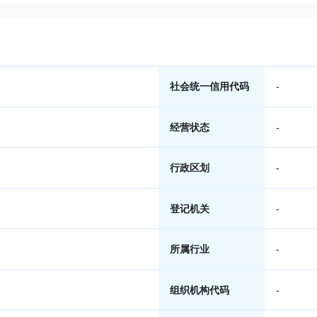
社会统一信用代码
-
经营状态
-
行政区划
-
登记机关
-
所属行业
-
组织机构代码
-