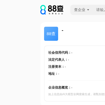
查企业
查企业
-
88查
查招投标
查产地
社会信用代码
：
-
法定代表人
：
-
注册资本
：
-
地址
：
-
企业信息概览：
-
如上信息由AI大模型全网搜索生成，请甄别使