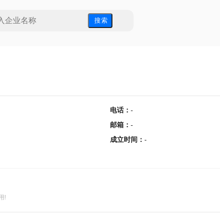
搜 索
电话
：
-
邮箱
：
-
成立时间
：
-
用!