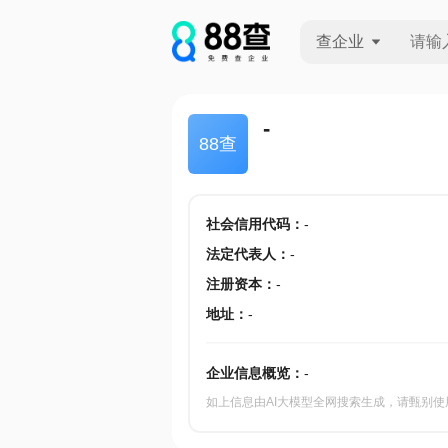
查企业
查企业
-
88查
查招投标
查产地
社会信用代码
：
-
法定代表人
：
-
注册资本
：
-
地址
：
-
企业信息概览：
-
如上信息由AI大模型全网搜索生成，请甄别使