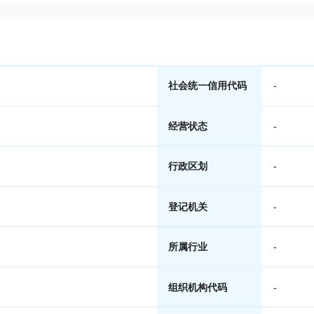
社会统一信用代码
-
经营状态
-
行政区划
-
登记机关
-
所属行业
-
组织机构代码
-