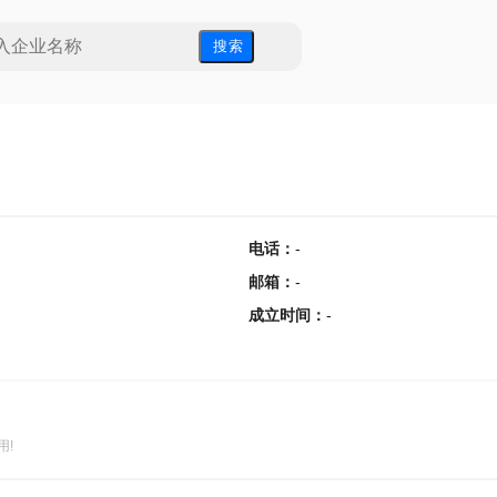
搜 索
电话
：
-
邮箱
：
-
成立时间
：
-
用!