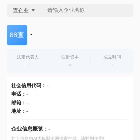
查企业
查企业
-
88查
查招投标
法定代表人
注册资本
成立时间
-
-
-
查产地
社会信用代码
：
-
电话
：
-
邮箱
：
-
地址
：
-
企业信息概览：
-
如上信息由AI大模型全网搜索生成，请甄别使用!