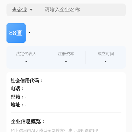
查企业
查企业
-
88查
查招投标
法定代表人
注册资本
成立时间
-
-
-
查产地
社会信用代码
：
-
电话
：
-
邮箱
：
-
地址
：
-
企业信息概览：
-
如上信息由AI大模型全网搜索生成，请甄别使用!