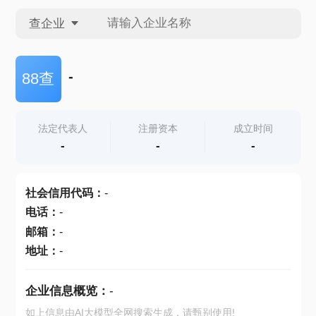
查企业
查企业
-
88查
查招投标
法定代表人
注册资本
成立时间
-
-
-
查产地
社会信用代码
：
-
电话
：
-
邮箱
：
-
地址
：
-
企业信息概览：
-
如上信息由AI大模型全网搜索生成，请甄别使用!