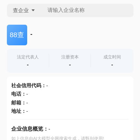
查企业
查企业
-
88查
查招投标
法定代表人
注册资本
成立时间
-
-
-
查产地
社会信用代码
：
-
电话
：
-
邮箱
：
-
地址
：
-
企业信息概览：
-
如上信息由AI大模型全网搜索生成，请甄别使用!