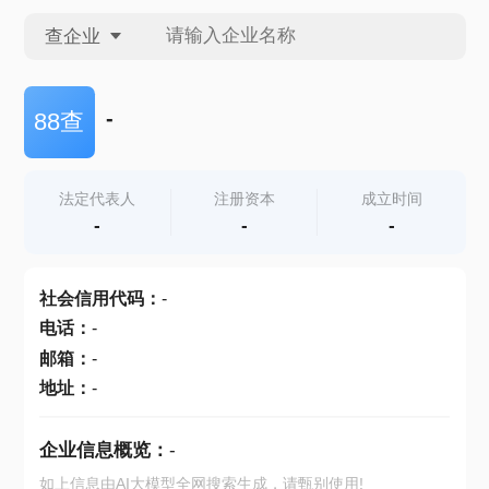
查企业
查企业
-
88查
查招投标
法定代表人
注册资本
成立时间
-
-
-
查产地
社会信用代码
：
-
电话
：
-
邮箱
：
-
地址
：
-
企业信息概览：
-
如上信息由AI大模型全网搜索生成，请甄别使用!