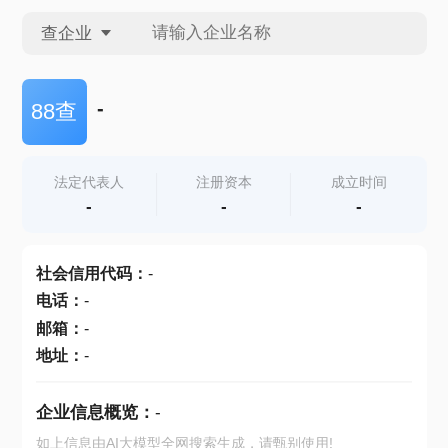
查企业
查企业
-
88查
查招投标
法定代表人
注册资本
成立时间
-
-
-
查产地
社会信用代码
：
-
电话
：
-
邮箱
：
-
地址
：
-
企业信息概览：
-
如上信息由AI大模型全网搜索生成，请甄别使用!