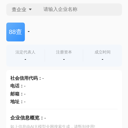
查企业
查企业
-
88查
查招投标
法定代表人
注册资本
成立时间
-
-
-
查产地
社会信用代码
：
-
电话
：
-
邮箱
：
-
地址
：
-
企业信息概览：
-
如上信息由AI大模型全网搜索生成，请甄别使用!