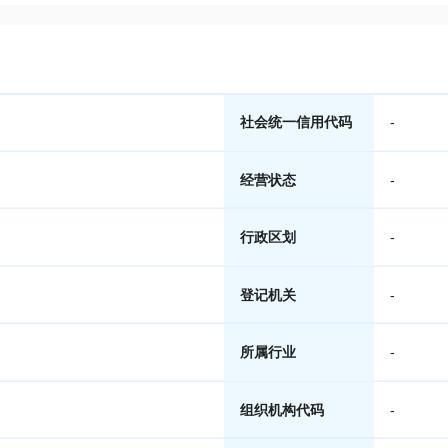
社会统一信用代码
-
经营状态
-
行政区划
-
登记机关
-
所属行业
-
组织机构代码
-