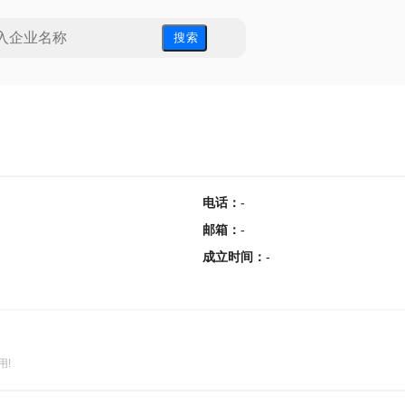
搜 索
电话
：
-
邮箱
：
-
成立时间
：
-
用!