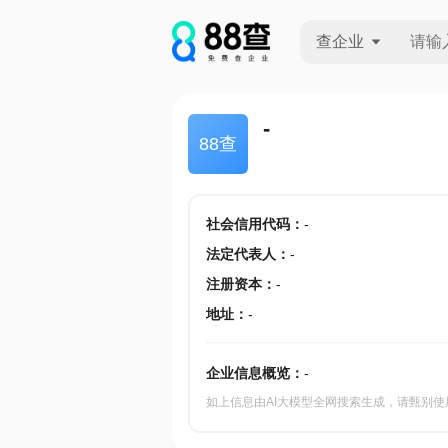
查企业
查企业
-
88查
查招投标
查产地
社会信用代码
：
-
法定代表人
：
-
注册资本
：
-
地址
：
-
企业信息概览：
-
如上信息由AI大模型全网搜索生成，请甄别使