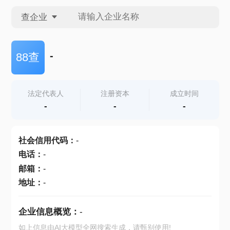
查企业
查企业
-
88查
查招投标
法定代表人
注册资本
成立时间
-
-
-
查产地
社会信用代码
：
-
电话
：
-
邮箱
：
-
地址
：
-
企业信息概览：
-
如上信息由AI大模型全网搜索生成，请甄别使用!