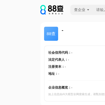
查企业
查企业
-
88查
查招投标
查产地
社会信用代码
：
-
法定代表人
：
-
注册资本
：
-
地址
：
-
企业信息概览：
-
如上信息由AI大模型全网搜索生成，请甄别使