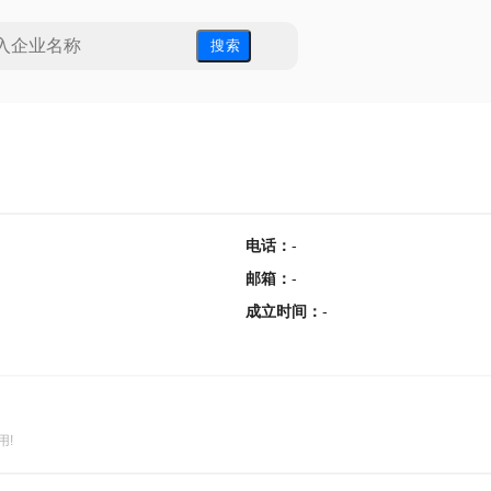
搜 索
电话
：
-
邮箱
：
-
成立时间
：
-
用!