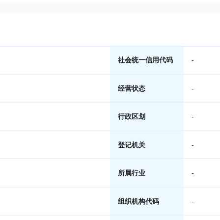
社会统一信用代码
-
经营状态
-
行政区划
-
登记机关
-
所属行业
-
组织机构代码
-