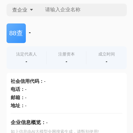
查企业
查企业
-
88查
查招投标
法定代表人
注册资本
成立时间
-
-
-
查产地
社会信用代码
：
-
电话
：
-
邮箱
：
-
地址
：
-
企业信息概览：
-
如上信息由AI大模型全网搜索生成，请甄别使用!