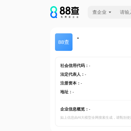
查企业
查企业
-
88查
查招投标
查产地
社会信用代码
：
-
法定代表人
：
-
注册资本
：
-
地址
：
-
企业信息概览：
-
如上信息由AI大模型全网搜索生成，请甄别使