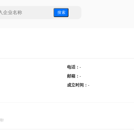
搜 索
电话
：
-
邮箱
：
-
成立时间
：
-
用!