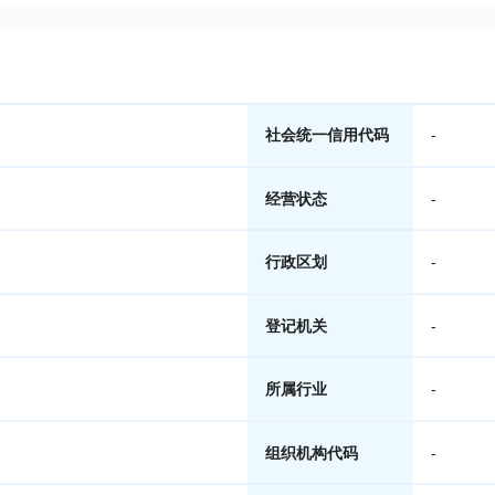
社会统一信用代码
-
经营状态
-
行政区划
-
登记机关
-
所属行业
-
组织机构代码
-