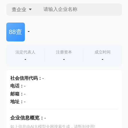
查企业
查企业
-
88查
查招投标
法定代表人
注册资本
成立时间
-
-
-
查产地
社会信用代码
：
-
电话
：
-
邮箱
：
-
地址
：
-
企业信息概览：
-
如上信息由AI大模型全网搜索生成，请甄别使用!