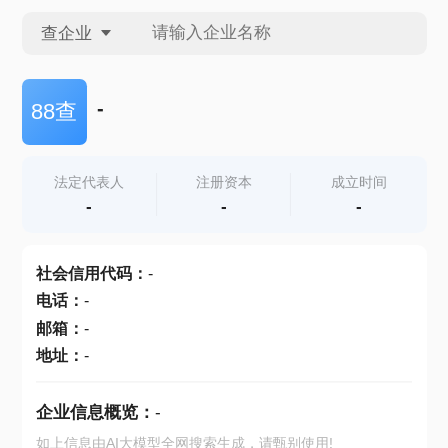
查企业
查企业
-
88查
查招投标
法定代表人
注册资本
成立时间
-
-
-
查产地
社会信用代码
：
-
电话
：
-
邮箱
：
-
地址
：
-
企业信息概览：
-
如上信息由AI大模型全网搜索生成，请甄别使用!