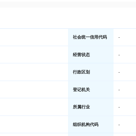
社会统一信用代码
-
经营状态
-
行政区划
-
登记机关
-
所属行业
-
组织机构代码
-