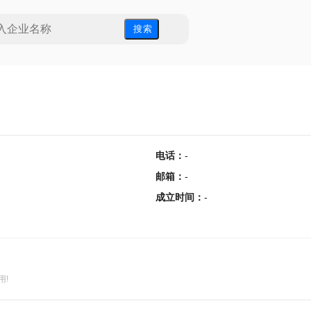
搜 索
电话
：
-
邮箱
：
-
成立时间
：
-
用!