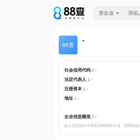
查企业
查企业
-
88查
查招投标
查产地
社会信用代码
：
-
法定代表人
：
-
注册资本
：
-
地址
：
-
企业信息概览：
-
如上信息由AI大模型全网搜索生成，请甄别使