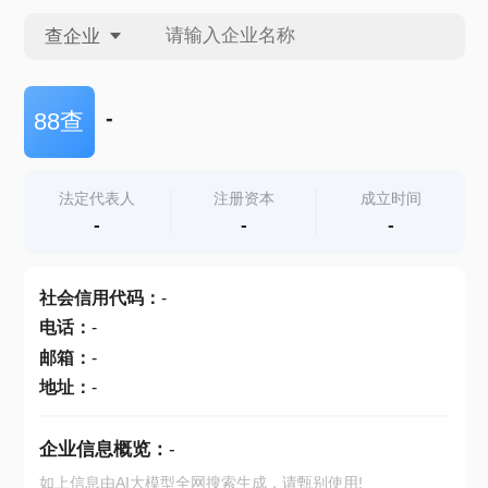
查企业
查企业
-
88查
查招投标
法定代表人
注册资本
成立时间
-
-
-
查产地
社会信用代码
：
-
电话
：
-
邮箱
：
-
地址
：
-
企业信息概览：
-
如上信息由AI大模型全网搜索生成，请甄别使用!