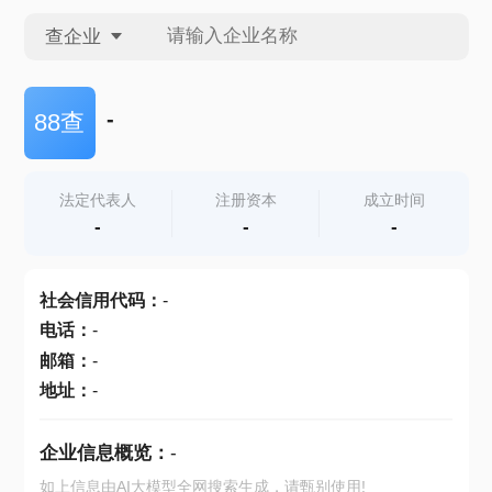
查企业
查企业
-
88查
查招投标
法定代表人
注册资本
成立时间
-
-
-
查产地
社会信用代码
：
-
电话
：
-
邮箱
：
-
地址
：
-
企业信息概览：
-
如上信息由AI大模型全网搜索生成，请甄别使用!