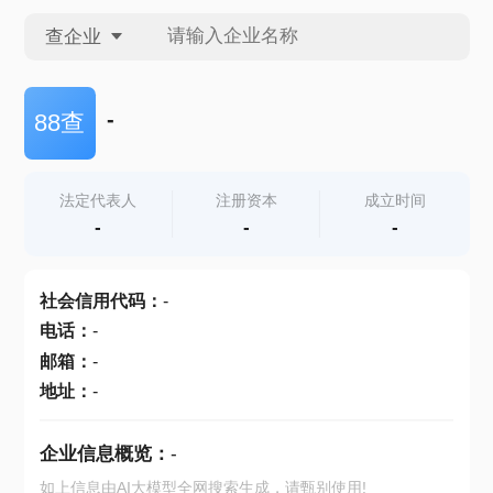
查企业
查企业
-
88查
查招投标
法定代表人
注册资本
成立时间
-
-
-
查产地
社会信用代码
：
-
电话
：
-
邮箱
：
-
地址
：
-
企业信息概览：
-
如上信息由AI大模型全网搜索生成，请甄别使用!