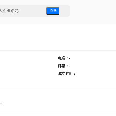
搜 索
电话
：
-
邮箱
：
-
成立时间
：
-
用!