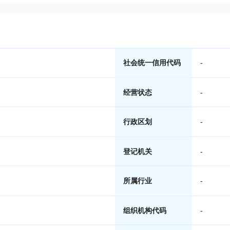
社会统一信用代码
-
经营状态
-
行政区划
-
登记机关
-
所属行业
-
组织机构代码
-