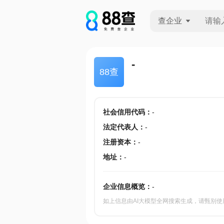
查企业
查企业
-
88查
查招投标
查产地
社会信用代码
：
-
法定代表人
：
-
注册资本
：
-
地址
：
-
企业信息概览：
-
如上信息由AI大模型全网搜索生成，请甄别使