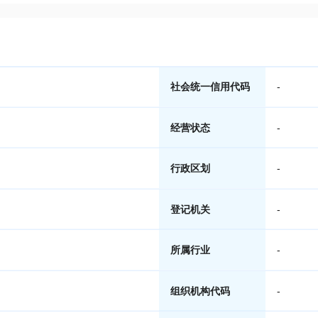
社会统一信用代码
-
经营状态
-
行政区划
-
登记机关
-
所属行业
-
组织机构代码
-