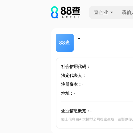
查企业
查企业
-
88查
查招投标
查产地
社会信用代码
：
-
法定代表人
：
-
注册资本
：
-
地址
：
-
企业信息概览：
-
如上信息由AI大模型全网搜索生成，请甄别使