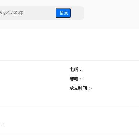
搜 索
电话
：
-
邮箱
：
-
成立时间
：
-
用!