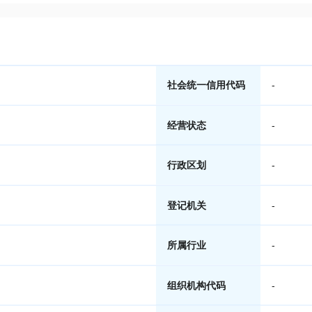
社会统一信用代码
-
经营状态
-
行政区划
-
登记机关
-
所属行业
-
组织机构代码
-