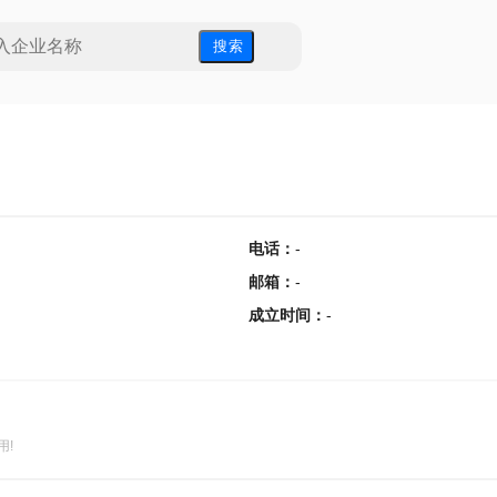
搜 索
电话
：
-
邮箱
：
-
成立时间
：
-
用!