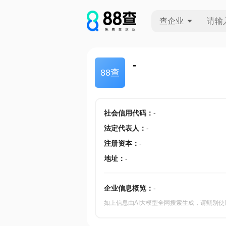
查企业
查企业
-
88查
查招投标
查产地
社会信用代码
：
-
法定代表人
：
-
注册资本
：
-
地址
：
-
企业信息概览：
-
如上信息由AI大模型全网搜索生成，请甄别使