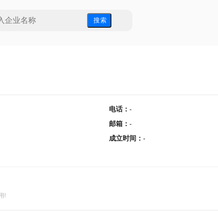
搜 索
电话
：
-
邮箱
：
-
成立时间
：
-
用!