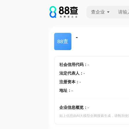
查企业
查企业
-
88查
查招投标
查产地
社会信用代码
：
-
法定代表人
：
-
注册资本
：
-
地址
：
-
企业信息概览：
-
如上信息由AI大模型全网搜索生成，请甄别使