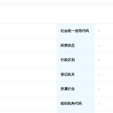
社会统一信用代码
-
经营状态
-
行政区划
-
登记机关
-
所属行业
-
组织机构代码
-