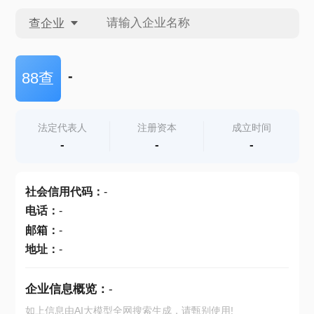
查企业
查企业
-
88查
查招投标
法定代表人
注册资本
成立时间
-
-
-
查产地
社会信用代码
：
-
电话
：
-
邮箱
：
-
地址
：
-
企业信息概览：
-
如上信息由AI大模型全网搜索生成，请甄别使用!