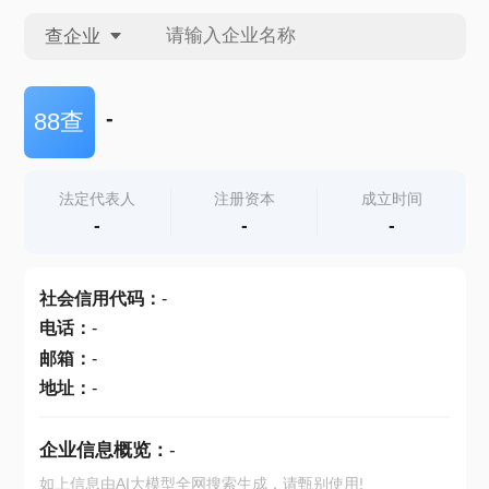
查企业
查企业
-
88查
查招投标
法定代表人
注册资本
成立时间
-
-
-
查产地
社会信用代码
：
-
电话
：
-
邮箱
：
-
地址
：
-
企业信息概览：
-
如上信息由AI大模型全网搜索生成，请甄别使用!