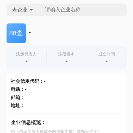
查企业
查企业
-
88查
查招投标
法定代表人
注册资本
成立时间
-
-
-
查产地
社会信用代码
：
-
电话
：
-
邮箱
：
-
地址
：
-
企业信息概览：
-
如上信息由AI大模型全网搜索生成，请甄别使用!